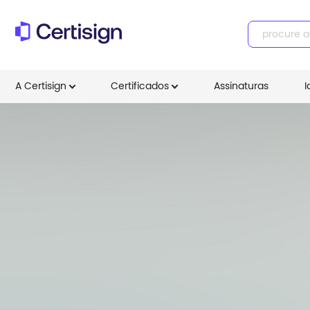
A Certisign
Certificados
Assinaturas
I