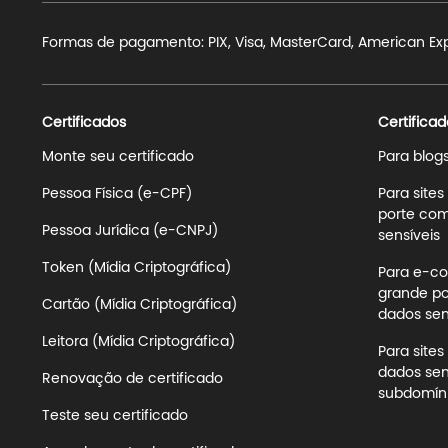
Formas de pagamento: PIX, Visa, MasterCard, American Expre
Certificados
Certificad
Monte seu certificado
Para blog
Pessoa Física (e-CPF)
Para site
porte com
Pessoa Jurídica (e-CNPJ)
sensíveis
Token (Mídia Criptográfica)
Para e-co
grande po
Cartão (Mídia Criptográfica)
dados sens
Leitora (Mídia Criptográfica)
Para site
dados sen
Renovação de certificado
subdomíni
Teste seu certificado