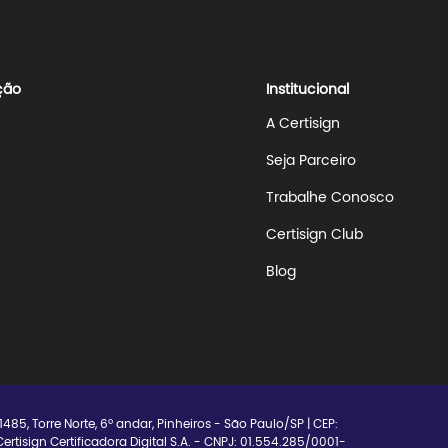
ção
Institucional
A Certisign
Seja Parceiro
Trabalhe Conosco
Certisign Club
Blog
 1485, Torre Norte, 6º andar, Pinheiros - São Paulo/SP | CEP:
rtisign Certificadora Digital S.A. - CNPJ: 01.554.285/0001-