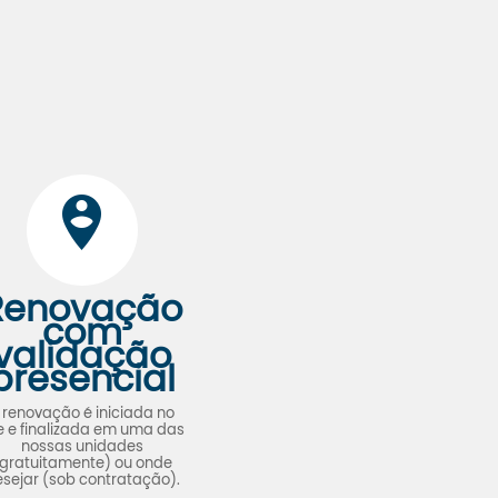
Renovação
com
validação
presencial
 renovação é iniciada no
te e finalizada em uma das
nossas unidades
gratuitamente) ou onde
sejar (sob contratação).