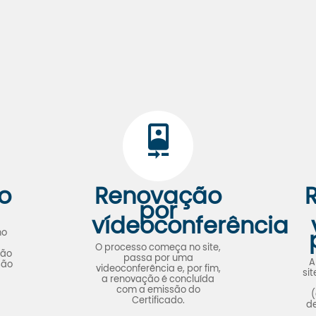
o
Renovação
por
vídeoconferência
no
O processo começa no site,
são
passa por uma
A
são
videoconferência e, por fim,
si
a renovação é concluída
com a emissão do
(
Certificado.
de