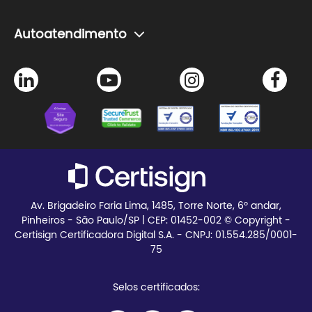
Agendamento de certificado
Problemas com senha do certificado
A Certisign
Autoatendimento
Seja Parceiro
Agendamento de certificado
Trabalhe Conosco
Instalação de certificado
Certisign Club
Meus pedidos
Blog
Teste seu certificado
Av. Brigadeiro Faria Lima, 1485, Torre Norte, 6º andar,
Pinheiros - São Paulo/SP | CEP:
01452-002 © Copyright -
Certisign Certificadora Digital S.A. - CNPJ: 01.554.285/0001-
75
Selos certificados: