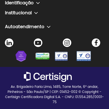
Esqueci minha senha
Identificação
Teste seu certificado
Verificador de assinatura
Como fazer um agendamento de certificado
Institucional
Agendamento de certificado
Problemas com senha do certificado
A Certisign
Autoatendimento
Seja Parceiro
Agendamento de certificado
Trabalhe Conosco
Instalação de certificado
Certisign Club
Meus pedidos
Blog
Teste seu certificado
Av. Brigadeiro Faria Lima, 1485, Torre Norte, 6º andar,
Pinheiros - São Paulo/SP | CEP:
01452-002 © Copyright -
Certisign Certificadora Digital S.A. - CNPJ: 01.554.285/0001-
75