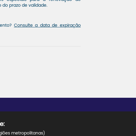
o do prazo de validade.
mento?
Consulte a data de expiração
e:
giões metropolitanas)