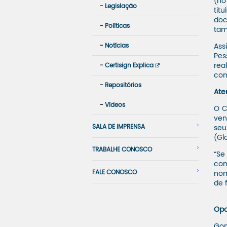
(no
Legislação
tit
doc
Políticas
tam
Notícias
Ass
Pes
Certisign Explica
rea
con
Repositórios
Ate
Vídeos
O C
ven
SALA DE IMPRENSA
seu
(Gl
TRABALHE CONOSCO
“Se
con
FALE CONOSCO
nom
de 
Opo
Gon