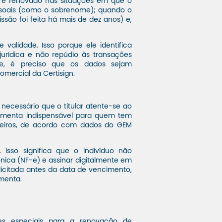
é renovado nas situações em que o
essoais (como o sobrenome); quando o
ssão foi feita há mais de dez anos) e,
validade. Isso porque ele identifica
 jurídica e não repúdio às transações
dade, é preciso que os dados sejam
omercial da Certisign.
é necessário que o titular atente-se ao
amenta indispensável para quem tem
ileiros, de acordo com dados do GEM
el. Isso significa que o indivíduo não
rônica (NF-e) e assinar digitalmente em
licitada antes da data de vencimento,
ementa.
es especiais para a renovação de