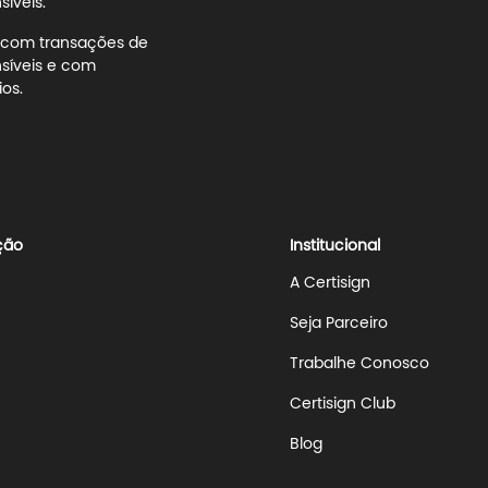
íveis.
s com transações de
síveis e com
os.
ção
Institucional
A Certisign
Seja Parceiro
Trabalhe Conosco
Certisign Club
Blog