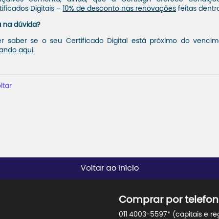
tificados Digitais –
10% de desconto nas renovações
feitas dentr
á na dúvida?
r saber se o seu Certificado Digital está próximo do venci
cando aqui
.
ltar
Voltar ao início
Comprar por telefon
011 4003-5597* (capitais e re