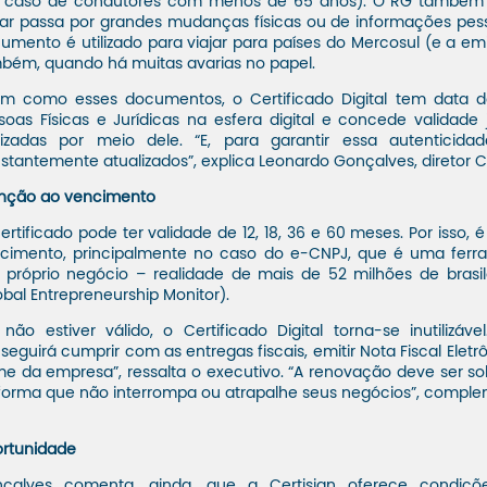
 caso de condutores com menos de 65 anos). O RG também 
ular passa por grandes mudanças físicas ou de informações p
umento é utilizado para viajar para países do Mercosul (e a emi
bém, quando há muitas avarias no papel.
im como esses documentos, o Certificado Digital tem data de 
soas Físicas e Jurídicas na esfera digital e concede validade
lizadas por meio dele. “E, para garantir essa autentici
stantemente atualizados”, explica Leonardo Gonçalves, diretor C
nção ao vencimento
ertificado pode ter validade de 12, 18, 36 e 60 meses. Por isso, 
cimento, principalmente no caso do e-CNPJ, que é uma ferr
 próprio negócio – realidade de mais de 52 milhões de bras
obal Entrepreneurship Monitor).
 não estiver válido, o Certificado Digital torna-se inutilizáv
seguirá cumprir com as entregas fiscais, emitir Nota Fiscal Elet
e da empresa”, ressalta o executivo. “A renovação deve ser so
forma que não interrompa ou atrapalhe seus negócios”, compl
rtunidade
çalves comenta, ainda, que a Certisign oferece condiçõ