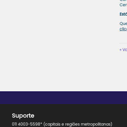
Cer
Est
Que
cli
Vo
Suporte
011 4003-5598* (capitais e regiões metropolitanas)