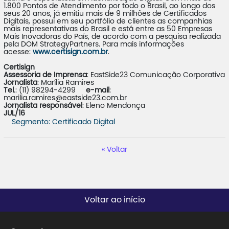
1.800 Pontos de Atendimento por todo o Brasil, ao longo dos
seus 20 anos, já emitiu mais de 9 milhões de Certificados
Digitais, possui em seu portfólio de clientes as companhias
mais representativas do Brasil e está entre as 50 Empresas
Mais Inovadoras do País, de acordo com a pesquisa realizada
pela DOM StrategyPartners. Para mais informações
acesse:
www.certisign.com.br
.
Certisign
Assessoria de Imprensa
: EastSide23 Comunicação Corporativa
Jornalista
: Marília Ramires
Tel
.: (11) 98294-4299
e-mail
:
marilia.ramires@eastside23.com.br
Jornalista responsável
: Eleno Mendonça
JUL/16
Segmento: Certificado Digital
Voltar
Voltar ao início