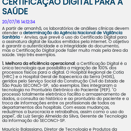
CERTIFICAÇÃO DIGITAL PARA A
SAÚDE
20/07/16 14:12:34
A partir de amanhã, os laboratórios de análises clínicas devem
atender a
determinação da Agência Nacional de Vigilância
Sanitária
- Anvisa, que prevê o uso do Certificado Digital para
a assinatura digital de laudos emitidos pela internet. O objetivo
é garantir a autenticidade e a integridade do documento,
mas a Certificação Digital pode fazer muito mais pela área da
saúde. Veja três exemplos.
1. Melhora da eficiência operacional
: a Certificação Digital é a
única tecnologia que possibilita a migração de 100% dos
processos físicos para o digital. O Hospital Regional de Cotia
(HRC) e o Hospital Geral de Itapecerica da Serra (HGIS),
geridos pelo Serviço Social da Construção Civil do Estado de
São Paulo SECONCI-SP, são exemplos. Eles integraram a
tecnologia no Prontuário Eletrônico do Paciente (PEP). "O
processo totalmente eletrônico facilita o armazenamento de
dados, a consulta ao histórico e ao prontuário do paciente e a
troca de informações entre os profissionais de todos os
departamentos dos hospitais. Com essas mudanças,
reduzimos a burocracia e retrabalhos, assim como o uso do
papel", diz Luiz Sergio Almeida da Silva, Gerente de Tecnologia
da Informação do SECONCI-SP.
Mauricio Balassiano, Diretor de Tecnologia e Produtos da