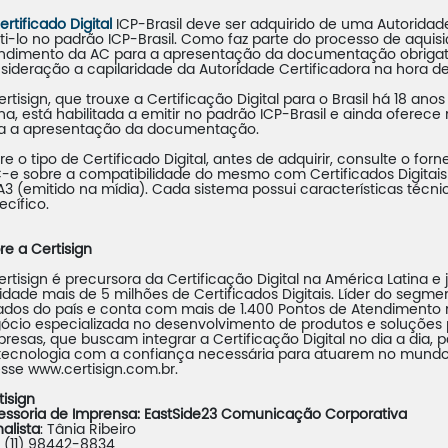
ertificado Digital
ICP-Brasil deve ser adquirido de uma Autoridade
ti-lo no padrão ICP-Brasil. Como faz parte do processo de aqui
ndimento da AC para a apresentação da documentação obrigat
sideração a capilaridade da Autoridade Certificadora na hora de
ertisign, que trouxe a Certificação Digital para o Brasil há 18 an
ina, está habilitada a emitir no padrão ICP-Brasil e ainda oferec
a a apresentação da documentação.
re o tipo de Certificado Digital, antes de adquirir, consulte o fo
-e sobre a compatibilidade do mesmo com Certificados Digitais
A3 (emitido na mídia). Cada sistema possui características técni
ecífico.
re a Certisign
ertisign é precursora da Certificação Digital na América Latina e
vidade mais de 5 milhões de Certificados Digitais. Líder do segm
ados do país e conta com mais de 1.400 Pontos de Atendimento n
ócio especializada no desenvolvimento de produtos e soluções
resas, que buscam integrar a Certificação Digital no dia a dia, 
tecnologia com a confiança necessária para atuarem no mundo d
sse www.certisign.com.br.
tisign
essoria de Imprensa: EastSide23 Comunicação Corporativa
nalista
: Tânia Ribeiro
.: (11) 98442-8834