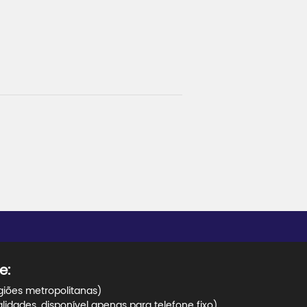
e:
giões metropolitanas)
dades, disponível apenas para telefone fixo)