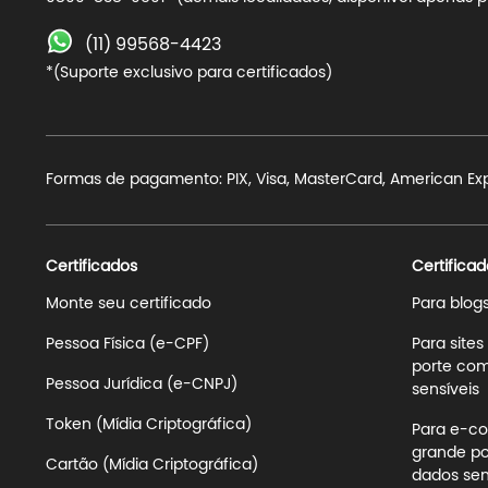
(11) 99568-4423
*(Suporte exclusivo para certificados)
Formas de pagamento: PIX, Visa, MasterCard, American Expre
Certificados
Certificad
Monte seu certificado
Para blog
Pessoa Física (e-CPF)
Para site
porte com
Pessoa Jurídica (e-CNPJ)
sensíveis
Token (Mídia Criptográfica)
Para e-co
grande po
Cartão (Mídia Criptográfica)
dados sens