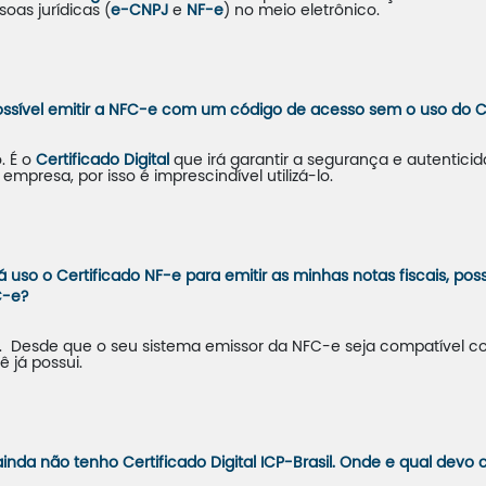
soas jurídicas (
e-CNPJ
e
NF-e
) no meio eletrônico.
ossível emitir a NFC-e com um código de acesso sem o uso do Cert
. É o
Certificado Digital
que irá garantir a segurança e autentici
 empresa, por isso é imprescindível utilizá-lo.
já uso o Certificado
NF-e
para emitir as minhas notas fiscais, pos
-e?
. Desde que o seu sistema emissor da NFC-e seja compatível co
ê já possui.
ainda não tenho Certificado Digital ICP-Brasil. Onde e qual devo