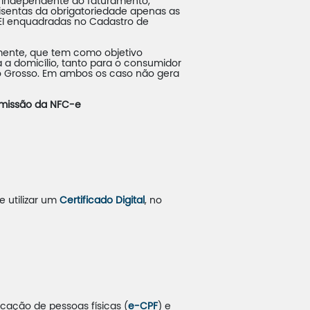
, independente do faturamento,
 isentas da obrigatoriedade apenas as
MEI enquadradas no Cadastro de
mente, que tem como objetivo
 a domicílio, tanto para o consumidor
to Grosso. Em ambos os caso não gera
 emissão da NFC-e
 utilizar um
Certificado Digital
, no
cação de pessoas físicas (
e-CPF
) e