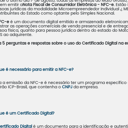
de o último dia 1º de agosto, todas as empresas do Mato Grosso
em emitir a
Nota Fiscal de Consumidor Eletrônica - NFC-e
. Estão
soas jurídicas da modalidade Microempreendedor Individual ¿ 
tribuintes do Estado como optante pelo Simples Nacional.
FC-e
é um documento digital emitido e armazenado eletronica
istrar as operações comerciais de venda presencial e de entrega
soa física, quanto para pessoa jurídica dentro do estado do Ma
S ao adquirente.
a 5 perguntas e respostas sobre o uso do Certificado Digital na
ue é necessário para emitir a NFC-e?
a a emissão da NFC-e é necessário ter um programa específico e
rão ICP-Brasil, que contenha o
CNPJ
da empresa.
ue é um
Certificado Digital
?
ertificado Digital
é um documento para a identificação e autenti