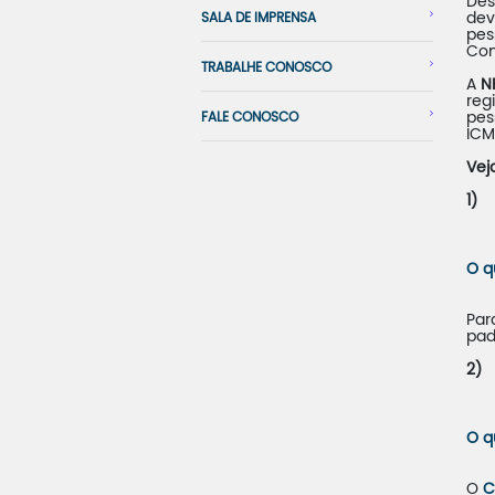
Des
SALA DE IMPRENSA
dev
pes
Con
TRABALHE CONOSCO
A
N
reg
FALE CONOSCO
pes
ICM
Vej
1)
O q
Par
pad
2)
O q
O
C