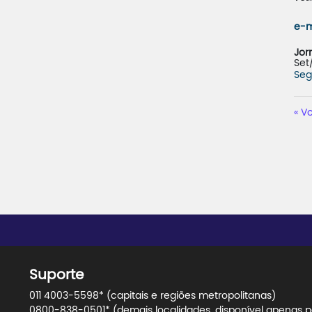
e-m
Jor
Set
Seg
Vo
Suporte
011 4003-5598* (capitais e regiões metropolitanas)
0800-838-0501* (demais localidades, disponível apenas pa