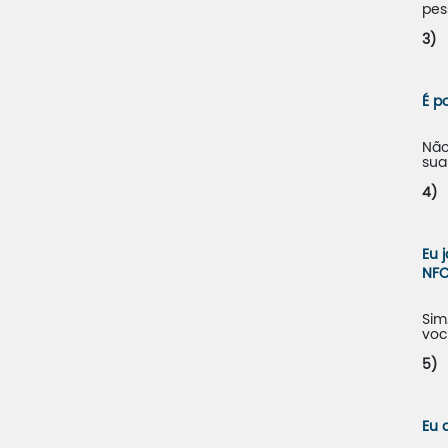
pes
3)
É p
Não
sua
4)
Eu 
NFC
Sim
voc
5)
Eu 