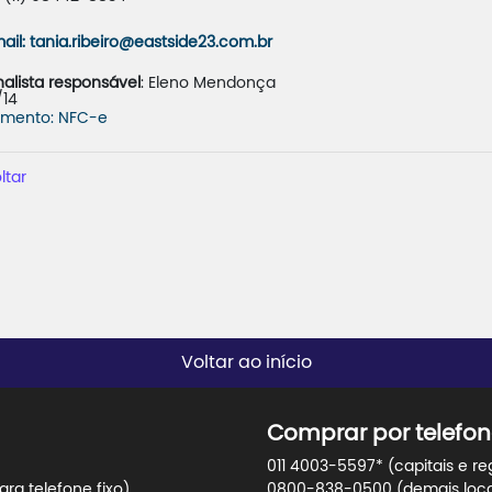
ail: tania.ribeiro@eastside23.com.br 
nalista responsável
: Eleno Mendonça
/14
mento: NFC-e
ltar
Voltar ao início
Comprar por telefon
011 4003-5597* (capitais e re
ra telefone fixo)
0800-838-0500 (demais locali