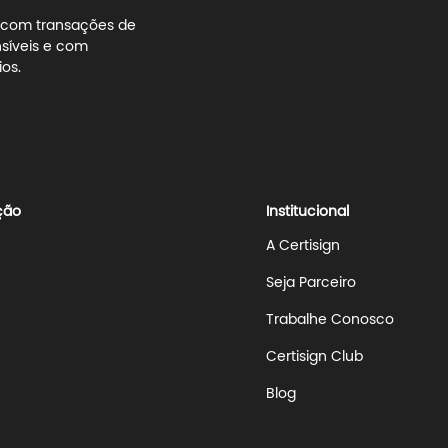
s com transações de
síveis e com
os.
ção
Institucional
A Certisign
Seja Parceiro
Trabalhe Conosco
Certisign Club
Blog