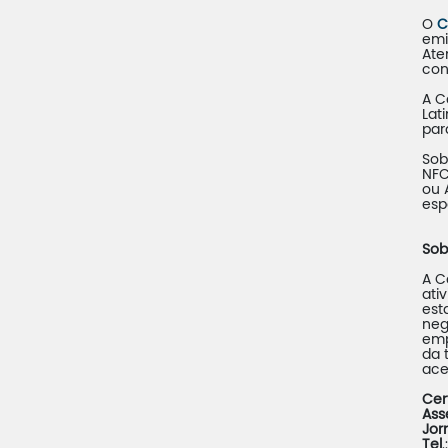
O
C
emi
Ate
con
A C
Lat
par
Sob
NFC
ou 
esp
Sob
A C
ati
est
neg
emp
da 
ace
Cer
Ass
Jor
Tel