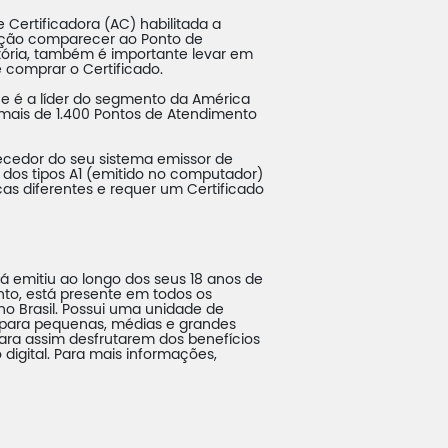
 Certificadora (AC) habilitada a
sição comparecer ao Ponto de
ória, também é importante levar em
 comprar o Certificado.
os e é a líder do segmento da América
e mais de 1.400 Pontos de Atendimento
rnecedor do seu sistema emissor de
 dos tipos A1 (emitido no computador)
cas diferentes e requer um Certificado
 já emitiu ao longo dos seus 18 anos de
ento, está presente em todos os
o Brasil. Possui uma unidade de
 para pequenas, médias e grandes
para assim desfrutarem dos benefícios
igital. Para mais informações,