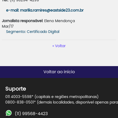
Tel
.: (11) 98294-4299
e-mail
: marilia.ramires@eastside23.com.br
Jornalista responsável
: Eleno Mendonça
Mar/17
Segmento: Certificado Digital
Voltar
Voltar ao início
Suporte
011 4003-5598* (capitais e regiões metropolitanas)
0800-838-0501* (demais localidades, disponível apenas para 
(11) 99568-4423