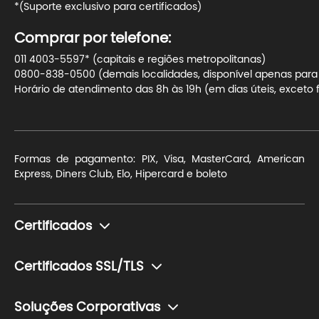
*(Suporte exclusivo para certificados)
Comprar por telefone:
011 4003-5597* (capitais e regiões metropolitanas)
0800-838-0500 (demais localidades, disponível apenas para t
Horário de atendimento das 8h às 19h (em dias úteis, exceto f
Formas de pagamento: PIX, Visa, MasterCard, American
Express, Diners Club, Elo, Hipercard e boleto
Certificados
Monte seu certificado
Certificados SSL/TLS
Pessoa Física (e-CPF)
Para blogs e sites de conteúdo
Pessoa Jurídica (e-CNPJ)
Soluções Corporativas