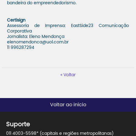
bandeira do empreendedorismo.
Certisign
Assessoria de Imprensa: EastSide23 Comunicação
Corporativa
Jornalista: Eleno Mendonça
elenomendonca@uol.com.br
11 996287294
Voltar
Voltar ao início
Suporte
011 4003-5598* (capitais e regiões metropolitanas)