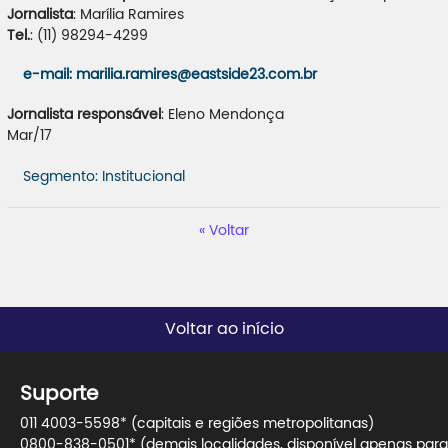
Jornalista
: Marília Ramires
Tel.
: (11) 98294-4299
e-mail
: marilia.ramires@eastside23.com.br
Jornalista responsável
: Eleno Mendonça
Mar/17
Segmento: Institucional
Voltar
Voltar ao início
Suporte
011 4003-5598* (capitais e regiões metropolitanas)
0800-838-0501* (demais localidades, disponível apenas para 