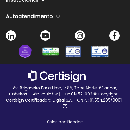
Institucional
Agendamento de certificado
Problemas com senha do certificado
A Certisign
Autoatendimento
Seja Parceiro
Agendamento de certificado
Trabalhe Conosco
Instalação de certificado
Certisign Club
Meus pedidos
Blog
Teste seu certificado
Av. Brigadeiro Faria Lima, 1485, Torre Norte, 6º andar,
Pinheiros - São Paulo/SP | CEP:
01452-002 © Copyright -
Certisign Certificadora Digital S.A. - CNPJ: 01.554.285/0001-
75
Selos certificados: