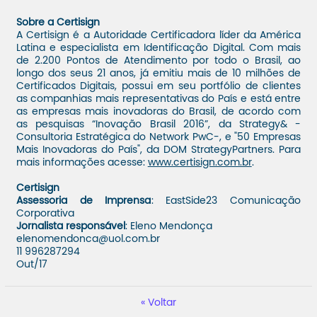
Sobre a Certisign
A Certisign é a Autoridade Certificadora líder da América
Latina e especialista em Identificação Digital. Com mais
de 2.200 Pontos de Atendimento por todo o Brasil, ao
longo dos seus 21 anos, já emitiu mais de 10 milhões de
Certificados Digitais, possui em seu portfólio de clientes
as companhias mais representativas do País e está entre
as empresas mais inovadoras do Brasil, de acordo com
as pesquisas “Inovação Brasil 2016”, da Strategy& -
Consultoria Estratégica do Network PwC-, e "50 Empresas
Mais Inovadoras do País", da DOM StrategyPartners. Para
mais informações acesse:
www.certisign.com.br
.
Certisign
Assessoria de Imprensa
: EastSide23 Comunicação
Corporativa
Jornalista responsável
: Eleno Mendonça
elenomendonca@uol.com.br
11 996287294
Out/17
Voltar