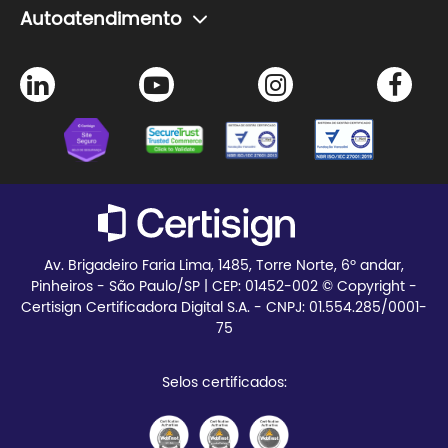
A Certisign
Autoatendimento
Seja Parceiro
Agendamento de certificado
Trabalhe Conosco
Instalação de certificado
Certisign Club
Meus pedidos
Blog
Teste seu certificado
Av. Brigadeiro Faria Lima, 1485, Torre Norte, 6º andar,
Pinheiros - São Paulo/SP | CEP:
01452-002 © Copyright -
Certisign Certificadora Digital S.A. - CNPJ: 01.554.285/0001-
75
Selos certificados: