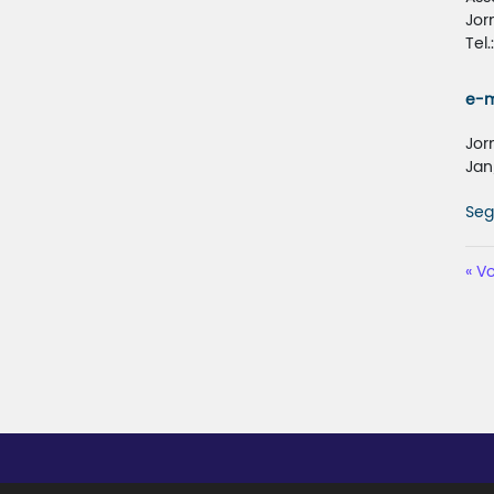
Jor
Tel
e-m
Jor
Jan
Seg
Vo