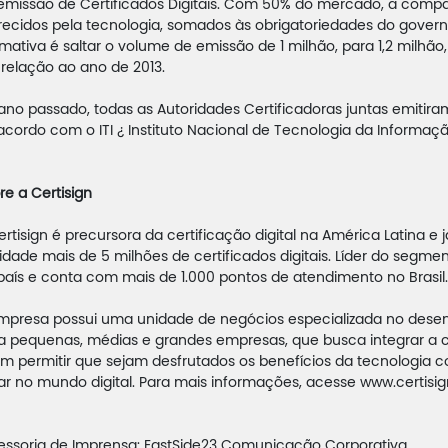
emissão de Certificados Digitais. Com 50% do mercado, a compa
recidos pela tecnologia, somados às obrigatoriedades do govern
imativa é saltar o volume de emissão de 1 milhão, para 1,2 milh
relação ao ano de 2013.
ano passado, todas as Autoridades Certificadoras juntas emitiram 
acordo com o ITI ¿ Instituto Nacional de Tecnologia da Informaç
re a Certisign
ertisign é precursora da certificação digital na América Latina e 
vidade mais de 5 milhões de certificados digitais. Líder do segm
país e conta com mais de 1.000 pontos de atendimento no Brasil.
mpresa possui uma unidade de negócios especializada no desen
a pequenas, médias e grandes empresas, que busca integrar a cert
im permitir que sejam desfrutados os benefícios da tecnologia 
ar no mundo digital. Para mais informações, acesse www.certisi
essoria de Imprensa: EastSide23 Comunicação Corporativa