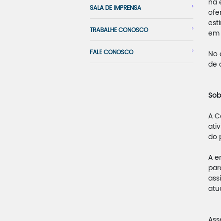
na 
SALA DE IMPRENSA
ofe
est
TRABALHE CONOSCO
em 
FALE CONOSCO
No 
de 
Sob
A C
ati
do 
A e
par
ass
atu
Ass