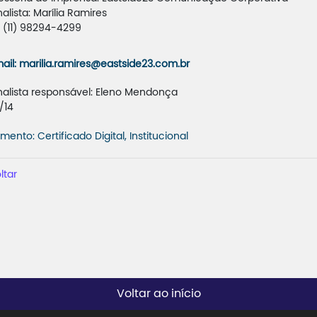
nalista: Marília Ramires
.: (11) 98294-4299
ail: marilia.ramires@eastside23.com.br
nalista responsável: Eleno Mendonça
/14
mento: Certificado Digital, Institucional
ltar
Voltar ao início