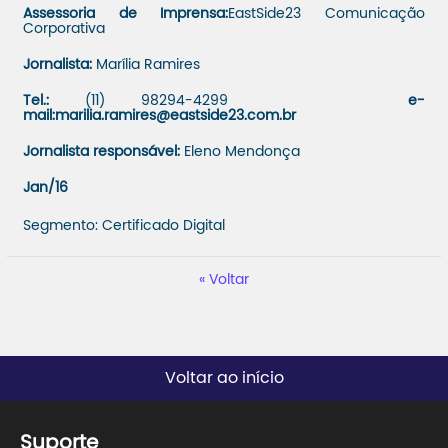
Assessoria de Imprensa:
EastSide23 Comunicação
Corporativa
Jornalista:
Marília Ramires
Tel.:
(11) 98294-4299
e-
mail:
marilia.ramires@eastside23.com.br
Jornalista responsável:
Eleno Mendonça
Jan/16
Segmento: Certificado Digital
Voltar
Voltar ao início
Suporte