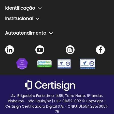
Renovação de certificado
Soluções para educação
Planos e preços
subdomínios.
Esqueci minha senha
Identificação
Teste seu certificado
Verificador de assinatura
Como fazer um agendamento de certificado
Institucional
Agendamento de certificado
Problemas com senha do certificado
A Certisign
Autoatendimento
Seja Parceiro
Agendamento de certificado
Trabalhe Conosco
Instalação de certificado
Certisign Club
Meus pedidos
Blog
Teste seu certificado
Av. Brigadeiro Faria Lima, 1485, Torre Norte, 6º andar,
Pinheiros - São Paulo/SP | CEP:
01452-002 © Copyright -
Certisign Certificadora Digital S.A. - CNPJ: 01.554.285/0001-
75