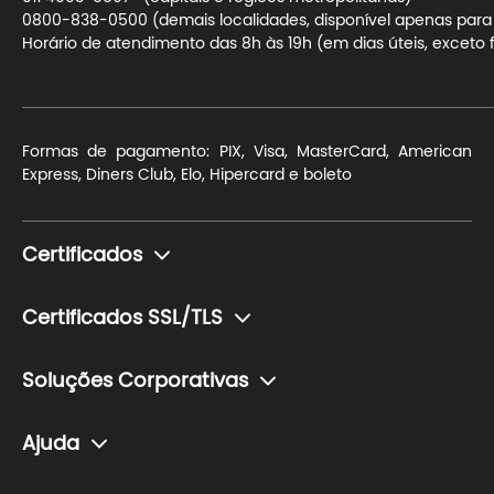
0800-838-0500 (demais localidades, disponível apenas para t
Horário de atendimento das 8h às 19h (em dias úteis, exceto f
Formas de pagamento: PIX, Visa, MasterCard, American
Express, Diners Club, Elo, Hipercard e boleto
Certificados
Monte seu certificado
Certificados SSL/TLS
Pessoa Física (e-CPF)
Para blogs e sites de conteúdo
Pessoa Jurídica (e-CNPJ)
Soluções Corporativas
Para sites de pequeno ou médio porte com transação de
Token (Mídia Criptográfica)
Soluções para o setor financeiro
dados sensíveis
Ajuda
Cartão (Mídia Criptográfica)
Soluções para o setor de saúde
Para e-commerces e lojas de grande porte com
Central de Ajuda
transação de dados sensíveis.