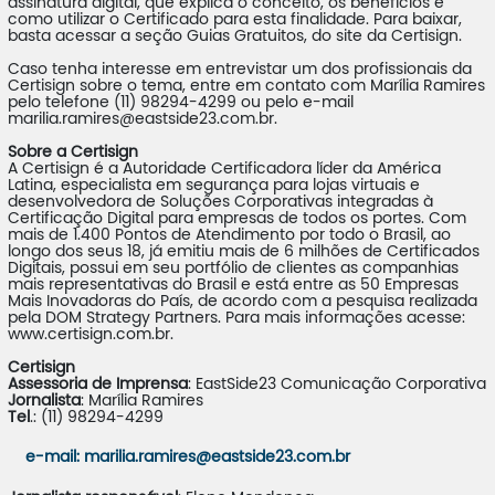
assinatura digital, que explica o conceito, os benefícios e
como utilizar o Certificado para esta finalidade. Para baixar,
basta acessar a seção Guias Gratuitos, do site da Certisign.
Caso tenha interesse em entrevistar um dos profissionais da
Certisign sobre o tema, entre em contato com Marília Ramires
pelo telefone (11) 98294-4299 ou pelo e-mail
marilia.ramires@eastside23.com.br.
Sobre a Certisign
A Certisign é a Autoridade Certificadora líder da América
Latina, especialista em segurança para lojas virtuais e
desenvolvedora de Soluções Corporativas integradas à
Certificação Digital para empresas de todos os portes. Com
mais de 1.400 Pontos de Atendimento por todo o Brasil, ao
longo dos seus 18, já emitiu mais de 6 milhões de Certificados
Digitais, possui em seu portfólio de clientes as companhias
mais representativas do Brasil e está entre as 50 Empresas
Mais Inovadoras do País, de acordo com a pesquisa realizada
pela DOM Strategy Partners. Para mais informações acesse:
www.certisign.com.br.
Certisign
Assessoria de Imprensa
: EastSide23 Comunicação Corporativa
Jornalista
: Marília Ramires
Tel
.: (11) 98294-4299
e-mail
: marilia.ramires@eastside23.com.br