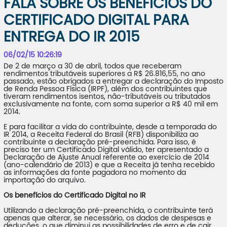
FALA SOBRE OS BENEFÍCIOS DO
CERTIFICADO DIGITAL PARA
ENTREGA DO IR 2015
06/02/15 10:26:19
De 2 de março a 30 de abril, todos que receberam
rendimentos tributáveis superiores a R$ 26.816,55, no ano
passado, estão obrigados a entregar a declaração do Imposto
de Renda Pessoa Física (IRPF), além dos contribuintes que
tiveram rendimentos isentos, não-tributáveis ou tributados
exclusivamente na fonte, com soma superior a R$ 40 mil em
2014.
E para facilitar a vida do contribuinte, desde a temporada do
IR 2014, a Receita Federal do Brasil (RFB) disponibiliza ao
contribuinte a declaração pré-preenchida. Para isso, é
preciso ter um Certificado Digital válido, ter apresentado a
Declaração de Ajuste Anual referente ao exercício de 2014
(ano-calendário de 2013) e que a Receita já tenha recebido
as informações da fonte pagadora no momento da
importação do arquivo.
Os benefícios do Certificado Digital no IR
Utilizando a declaração pré-preenchida, o contribuinte terá
apenas que alterar, se necessário, os dados de despesas e
deduções, o que diminui as possibilidades de erro e de cair