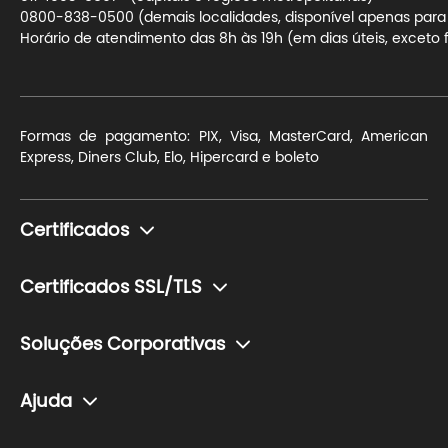
0800-838-0500 (demais localidades, disponível apenas para t
Horário de atendimento das 8h às 19h (em dias úteis, exceto f
Formas de pagamento: PIX, Visa, MasterCard, American
Express, Diners Club, Elo, Hipercard e boleto
Certificados
Monte seu certificado
Certificados SSL/TLS
Pessoa Física (e-CPF)
Para blogs e sites de conteúdo
Pessoa Jurídica (e-CNPJ)
Soluções Corporativas
Para sites de pequeno ou médio porte com transação de
Token (Mídia Criptográfica)
Soluções para o setor financeiro
dados sensíveis
Ajuda
Cartão (Mídia Criptográfica)
Soluções para o setor de saúde
Para e-commerces e lojas de grande porte com
Central de Ajuda
transação de dados sensíveis.