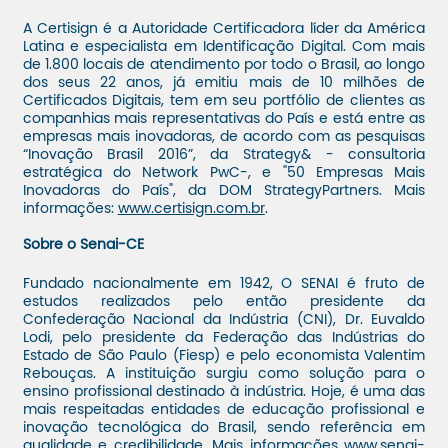
A Certisign é a Autoridade Certificadora líder da América
Latina e especialista em Identificação Digital. Com mais
de 1.800 locais de atendimento por todo o Brasil, ao longo
dos seus 22 anos, já emitiu mais de 10 milhões de
Certificados Digitais, tem em seu portfólio de clientes as
companhias mais representativas do País e está entre as
empresas mais inovadoras, de acordo com as pesquisas
“Inovação Brasil 2016”, da Strategy& - consultoria
estratégica do Network PwC-, e "50 Empresas Mais
Inovadoras do País", da DOM StrategyPartners. Mais
informações:
www.certisign.com.br
.
Sobre o Senai-CE
Fundado nacionalmente em 1942, O SENAI é fruto de
estudos realizados pelo então presidente da
Confederação Nacional da Indústria (CNI), Dr. Euvaldo
Lodi, pelo presidente da Federação das Indústrias do
Estado de São Paulo (Fiesp) e pelo economista Valentim
Rebouças. A instituição surgiu como solução para o
ensino profissional destinado à indústria. Hoje, é uma das
mais respeitadas entidades de educação profissional e
inovação tecnológica do Brasil, sendo referência em
qualidade e credibilidade. Mais informações
www.senai-