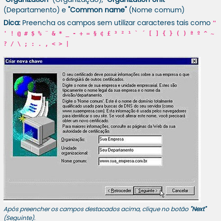
"Organization"
(Organização),
"Organization Unit"
(Departamento) e
"Common name"
(Nome comum)
Dica:
Preencha os campos sem utilizar caracteres tais como
"
' ! @ # $ % ¨ & * _ - + = § ¢ £ ³ ² ¹ ` ´ [ ] { } ( ) ª º ^ ~
? / \ ; : . , < > |
Após preencher os campos destacados acima, clique no botão
"Next"
(Seguinte).