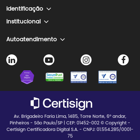
Renovação de certificado
Soluções para educação
Planos e preços
subdomínios.
Esqueci minha senha
Identificação
Teste seu certificado
Verificador de assinatura
Como fazer um agendamento de certificado
Institucional
Agendamento de certificado
Problemas com senha do certificado
A Certisign
Autoatendimento
Seja Parceiro
Agendamento de certificado
Trabalhe Conosco
Instalação de certificado
Certisign Club
Meus pedidos
Blog
Teste seu certificado
Av. Brigadeiro Faria Lima, 1485, Torre Norte, 6º andar,
Pinheiros - São Paulo/SP | CEP:
01452-002 © Copyright -
Certisign Certificadora Digital S.A. - CNPJ: 01.554.285/0001-
75