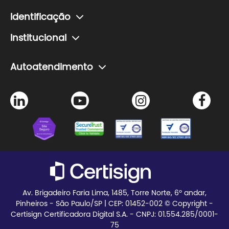
Renovação de certificado
Soluções para educação
Planos e preços
subdomínios.
Esqueci minha senha
Identificação
Teste seu certificado
Verificador de assinatura
Como fazer um agendamento de certificado
Institucional
Agendamento de certificado
Problemas com senha do certificado
A Certisign
Autoatendimento
Seja Parceiro
Agendamento de certificado
Trabalhe Conosco
Instalação de certificado
Certisign Club
Meus pedidos
Blog
Teste seu certificado
Av. Brigadeiro Faria Lima, 1485, Torre Norte, 6º andar,
Pinheiros - São Paulo/SP | CEP:
01452-002 © Copyright -
Certisign Certificadora Digital S.A. - CNPJ: 01.554.285/0001-
75