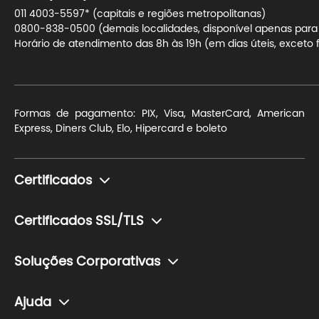
011 4003-5597* (capitais e regiões metropolitanas)
0800-838-0500 (demais localidades, disponível apenas para t
Horário de atendimento das 8h às 19h (em dias úteis, exceto f
Formas de pagamento: PIX, Visa, MasterCard, American
Express, Diners Club, Elo, Hipercard e boleto
Certificados
Monte seu certificado
Certificados SSL/TLS
Pessoa Física (e-CPF)
Para blogs e sites de conteúdo
Pessoa Jurídica (e-CNPJ)
Soluções Corporativas
Para sites de pequeno ou médio porte com transação de
Token (Mídia Criptográfica)
Soluções para o setor financeiro
dados sensíveis
Ajuda
Cartão (Mídia Criptográfica)
Soluções para o setor de saúde
Para e-commerces e lojas de grande porte com